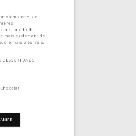
 pamplemousse, de
anières
uceur, une belle
he mais également de
ucré mais très frais,
U DESSERT AVEC :
 Chocolat
PANIER