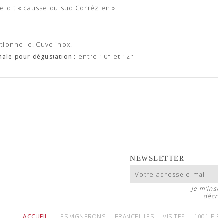
ire dit « causse du sud Corrézien »
itionnelle. Cuve inox.
: entre 10° et 12°
ale pour dégustation
NEWSLETTER
Je m'ins
décr
ACCUEIL
LES VIGNERONS
BRANCEILLES
VISITES
1001 P