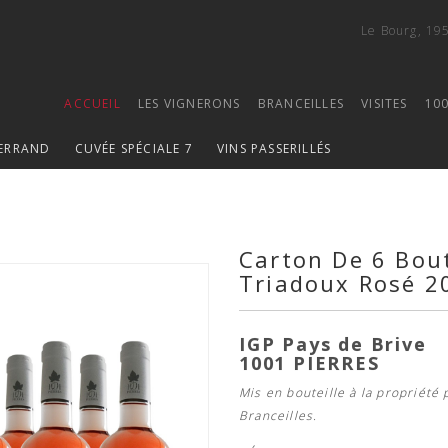
Le Bourg, 19
ACCUEIL
LES VIGNERONS
BRANCEILLES
VISITES
100
ERRAND
CUVÉE SPÉCIALE 7
VINS PASSERILLÉS
Carton De 6 Bout
Triadoux Rosé 2
IGP Pays de Brive
1001 PIERRES
Mis en bouteille à la propriété
Branceilles.