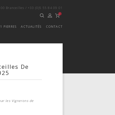
500 Branceilles
/
+33 (0)5 55 84 09 01
0
1 PIERRES
ACTUALITÉS
CONTACT
eilles De
025
 par les Vignerons de