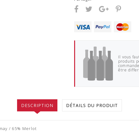
Il vous f
produits p
commande.
être diffe
DESCRIPTION
DÉTAILS DU PRODUIT
may / 65% Merlot