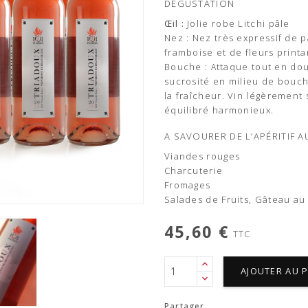
DÉGUSTATION
Jolie robe Litchi pâle
Œil :
Nez :
Nez très expressif de
framboise et de fleurs print
Bouche :
ttaque tout en do
A
sucrosité en milieu de bouc
la fraîcheur. Vin légèrement s
équilibré harmonieux.
A SAVOURER DE L’APÉRITIF A
Viandes rouges
Charcuterie
Fromages
Salades de Fruits, Gâteau au
45,60 €
TTC
AJOUTER AU 
Partager