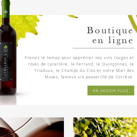
Boutique
en ligne
Prenez le temps pour apprécier nos vins rouges et
rosés
de caractère, le Ferrand, le Quinçonnes, le
Triadoux, le Champs du Clos
et notre Miel des
Muses, fameux vin passerillé de Corrèze.
EN SAVOIR PLUS