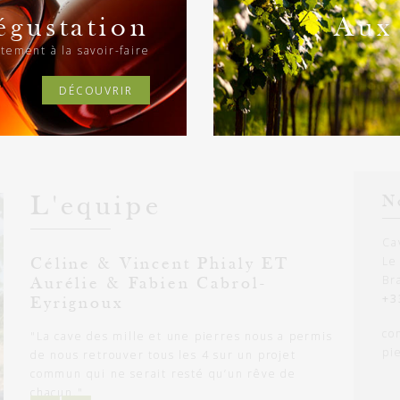
égustation
Aux 
ctement à la savoir-faire
DÉCOUVRIR
L'equipe
N
Ca
Le
Céline & Vincent Phialy ET
Br
Aurélie & Fabien Cabrol-
+3
Eyrignoux
co
"La cave des mille et une pierres nous a permis
pi
de nous retrouver tous les 4 sur un projet
commun qui ne serait resté qu’un rêve de
chacun."