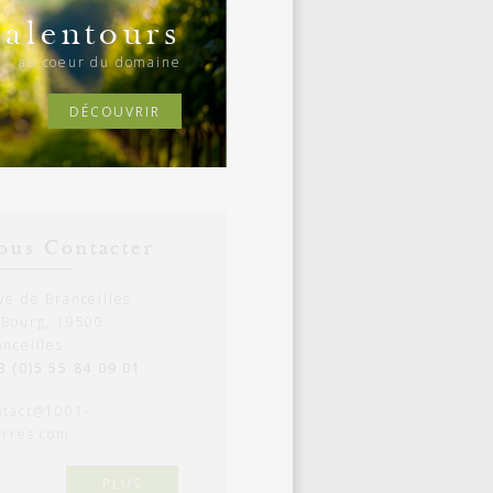
alentours
au coeur du domaine
DÉCOUVRIR
ous Contacter
ve de Branceilles
 Bourg, 19500
Vincent Giscard
anceilles
3 (0)5 55 84 09 01
ntact@1001-
"La réussite appartient à tout le monde
erres.com
au travail d’équipe qu’en revient le mér
Vincent Giscard - Vigneron de Brancei
PLUS