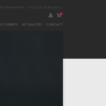
00 Branceilles
/
+33 (0)5 55 84 09 01
0
01 PIERRES
ACTUALITÉS
CONTACT