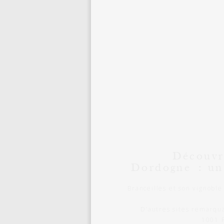
Découvri
Dordogne : un
Branceilles et son vignoble
D’autres sites remarqua
1001 P