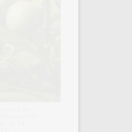
ntours de
llonges-la-
e et la
nts