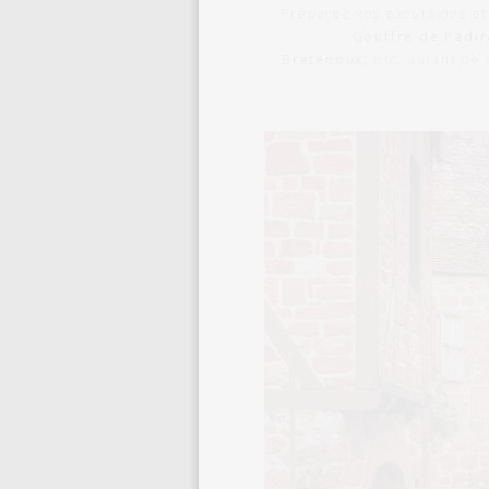
Préparez vos excursions e
Gouffre de Padir
Bretenoux
, etc. autant de