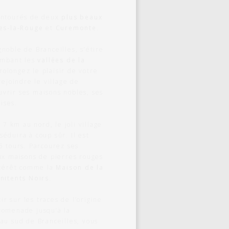
entourés de deux
plus beaux
es-la-Rouge
et
Curemonte
.
gnoble de Branceilles, s’étire
ombant les
vallées de la
Prolongez le plaisir de votre
rejoindre le village de
vrir ses maisons nobles, ses
lises.
 7 km au nord, le joli village
séduira à coup sûr. Il est
5 tours. Parcourez ses
ux maisons de pierres rouges
ntérêt comme la
Maison de la
nitents Noirs
.
ir sur les traces de l’origine
romenade jusqu’à la
 au sud de Branceilles, vous