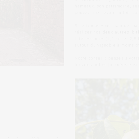
hameaux, son patrimoine, ses
pouvez apercevoir au loin co
Si le temps vous manque, pa
réaliser nos
deux autres ba
intéressantes (4,1 km et 2,8
autour du vignoble à moins d
Notre conseil : pensez à vot
lors des belles journées ensol