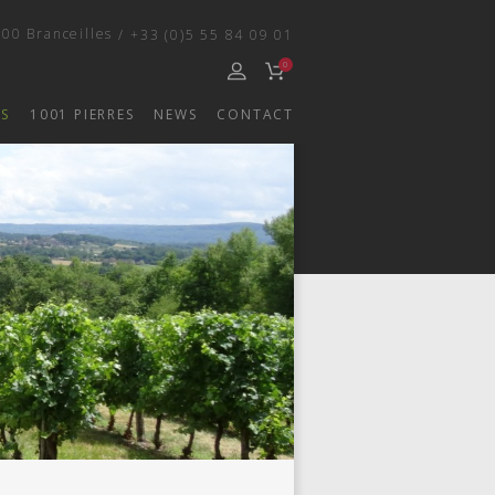
00 Branceilles
/
+33 (0)5 55 84 09 01
0
ES
1001 PIERRES
NEWS
CONTACT