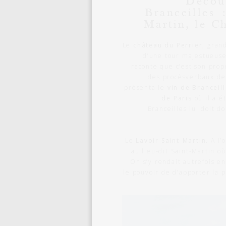
Découv
Branceilles :
Martin, le C
Le
château du Perrier
, gran
d’une tour majestueuse
raconte que c’est son prop
des procèsverbaux de
présenta le
vin de Branceill
de Paris
où il a é
Branceilles lui doit 
Le
Lavoir Saint-Martin
. A l’
au lieu-dit Saint-Martin o
On s’y rendait autrefois en
le pouvoir de d’apporter la 