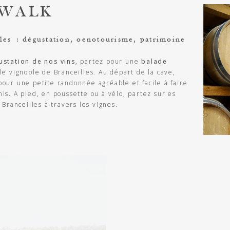
 WALK
les : dégustation, oenotourisme, patrimoine
ustation de nos vins
, partez pour une
balade
e vignoble de Branceilles. Au départ de la cave,
pour une petite randonnée agréable et facile à faire
is. A pied, en poussette ou à vélo, partez sur es
 Branceilles à travers les vignes.