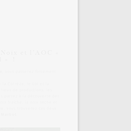
 Noix et l’AOC «
d » !
ix
, vous passerez forcément
e la Corrèze, le Lot et la
 lieux de productions, les
us partez à la découverte des
noix fraîche, la noix sèche et
ze, vous trouverez ces deux
a
Marbot
.