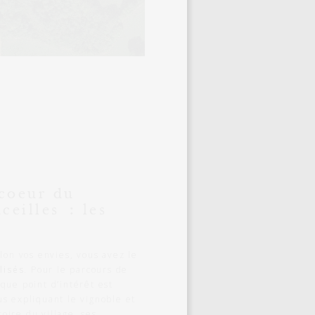
coeur du
ceilles : les
lon vos envies, vous avez le
lisés
. Pour le parcours de
que point d’intérêt est
s expliquant le vignoble et
toire du village, ses