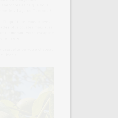
 anecdotes et ce que vous
mme le village de Turenne !
s d’inquiétude, vous pouvez
lades
plus courtes mais aussi
 km) ramenant votre escapade
’une heure.
re casquette ou votre chapeau
eillées !