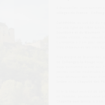
A Branceilles, nous sommes 
villages de France
:
Collong
Curemonte
, au sud-est du vi
sur une ligne de crête surpl
Sourdoire et du Maumont
. 
balade viticole, vous pouvez 
Curemonte à 3 km pour décou
trois châteaux et ses trois ég
Plus éloigné de Branceilles, à
de
Collonges-la-Rouge
vous 
aussi surnommé la cité aux 2
petites ruelles médiévales a
pour découvrir des lieux d’i
Sirène
ou la
Chapelle des Pé
Et si le coeur vous dit de part
de l’homme, poussez votre p
Chapelle-aux-Saints
. À 3 km