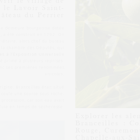
rir le village de
 le Lavoir Saint-
hâteau du Perrier
de demeure bourgeoise dotée
, a été construit en 1792. On
riétaire, alors chef du bureau
 la chambre des Députés, qui
es à l’Exposition Universelle
té primé à plusieurs reprises.
donc ses premières renommées
viticoles.
origine, Branceilles était situé
ù coule une source sous roche.
 procession, car son eau avait
pluie en temps de sécheresse.
Explorer les ale
Branceilles : Co
Rouge, Curemont
Chapelle-aux-Sai