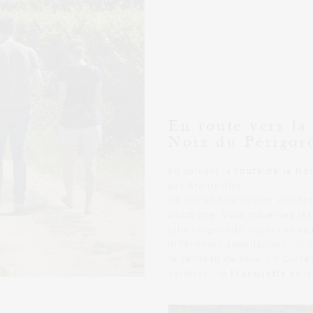
En route vers la
Noix du Périgor
En suivant la
route de la No
par Branceilles.
Ce circuit touristique sillonn
Dordogne. Vous traversez les
jolis vergers de noyers et vo
différentes appellations : la 
le cerneau de noix. En Corrè
variétés : la
Franquette
et l