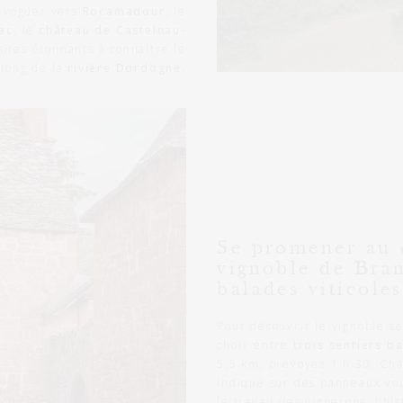
t voguer vers
Rocamadour
, le
ac
, le
château de Castelnau-
 sites étonnants à connaître le
long de la
rivière Dordogne.
Se promener au 
vignoble de Bran
balades viticoles
Pour découvrir le vignoble se
choix entre
trois sentiers ba
5,5 km, prévoyez 1 h 30. Cha
indiqué sur des panneaux vou
le travail des vignerons, l’his